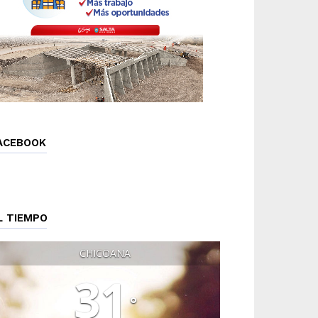
ACEBOOK
L TIEMPO
CHICOANA
31
°