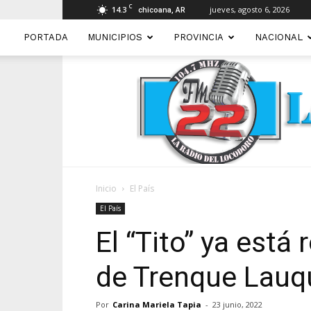
C
14.3
jueves, agosto 6, 2026
chicoana, AR
PORTADA
MUNICIPIOS
PROVINCIA
NACIONAL
Inicio
El País
El País
El “Tito” ya está
de Trenque Lauq
Por
Carina Mariela Tapia
-
23 junio, 2022