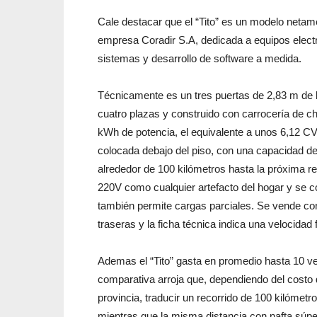
Cale destacar que el “Tito” es un modelo netam
empresa Coradir S.A, dedicada a equipos electró
sistemas y desarrollo de software a medida.
Técnicamente es un tres puertas de 2,83 m de 
cuatro plazas y construido con carrocería de c
kWh de potencia, el equivalente a unos 6,12 CV, 
colocada debajo del piso, con una capacidad de 
alrededor de 100 kilómetros hasta la próxima r
220V como cualquier artefacto del hogar y se c
también permite cargas parciales. Se vende con 
traseras y la ficha técnica indica una velocidad 
Ademas el “Tito” gasta en promedio hasta 10 
comparativa arroja que, dependiendo del costo d
provincia, traducir un recorrido de 100 kilómet
mientras que la misma distancia con nafta súp