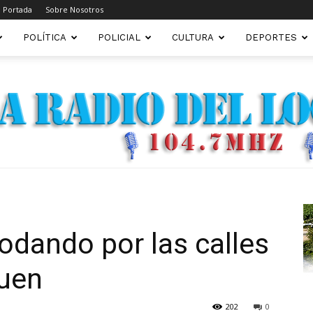
Portada
Sobre Nosotros
POLÍTICA
POLICIAL
CULTURA
DEPORTES
FM22.COM.AR
 rodando por las calles
uen
202
0