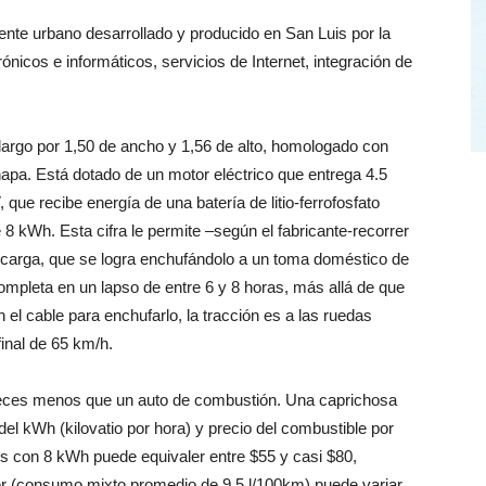
ente urbano desarrollado y producido en San Luis por la
nicos e informáticos, servicios de Internet, integración de
largo por 1,50 de ancho y 1,56 de alto, homologado con
hapa. Está dotado de un motor eléctrico que entrega 4.5
que recibe energía de una batería de litio-ferrofosfato
8 kWh. Esta cifra le permite –según el fabricante-recorrer
ecarga, que se logra enchufándolo a un toma doméstico de
ompleta en un lapso de entre 6 y 8 horas, más allá de que
el cable para enchufarlo, la tracción es a las ruedas
final de 65 km/h.
veces menos que un auto de combustión. Una caprichosa
el kWh (kilovatio por hora) y precio del combustible por
ros con 8 kWh puede equivaler entre $55 y casi $80,
er (consumo mixto promedio de 9,5 l/100km) puede variar