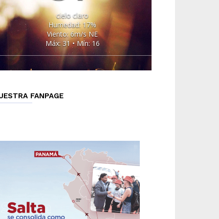
cielo claro
Humedad: 17%
Viento: 6m/s NE
Máx: 31 • Mín: 16
UESTRA FANPAGE