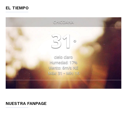
EL TIEMPO
CHICOANA
31
°
cielo claro
Humedad: 17%
Viento: 6m/s NE
Máx: 31 • Mín: 16
NUESTRA FANPAGE