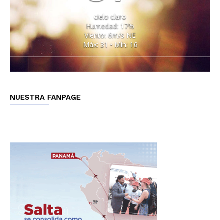
cielo claro
Humedad: 17%
Viento: 6m/s NE
Máx: 31 • Mín: 16
NUESTRA FANPAGE