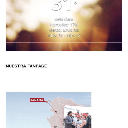
31
°
cielo claro
Humedad: 17%
Viento: 6m/s NE
Máx: 31 • Mín: 16
NUESTRA FANPAGE