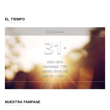
EL TIEMPO
CHICOANA
31
°
cielo claro
Humedad: 17%
Viento: 6m/s NE
Máx: 31 • Mín: 16
NUESTRA FANPAGE