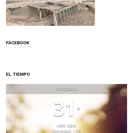
FACEBOOK
EL TIEMPO
CHICOANA
31
°
cielo claro
Humedad: 17%