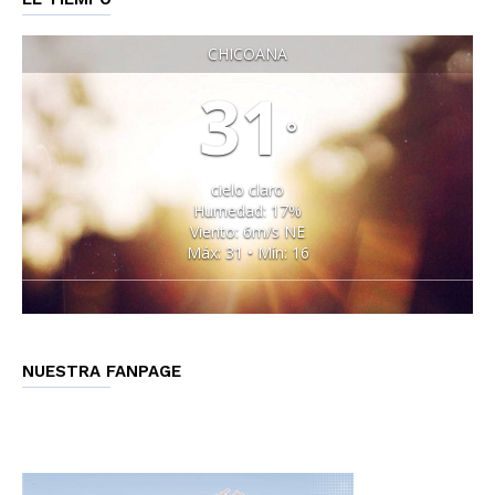
CHICOANA
31
°
cielo claro
Humedad: 17%
Viento: 6m/s NE
Máx: 31 • Mín: 16
NUESTRA FANPAGE