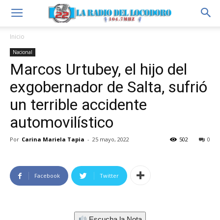
Inicio
Nacional
Marcos Urtubey, el hijo del
exgobernador de Salta, sufrió
un terrible accidente
automovilístico
Por
Carina Mariela Tapia
-
25 mayo, 2022
502
0
Facebook
Twitter
Escucha la Nota