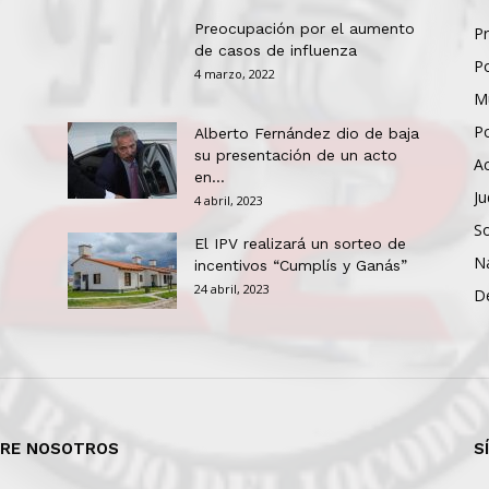
Preocupación por el aumento
Pr
de casos de influenza
Po
4 marzo, 2022
Mu
Po
Alberto Fernández dio de baja
su presentación de un acto
Ac
en...
Ju
4 abril, 2023
So
El IPV realizará un sorteo de
N
incentivos “Cumplís y Ganás”
24 abril, 2023
D
RE NOSOTROS
S