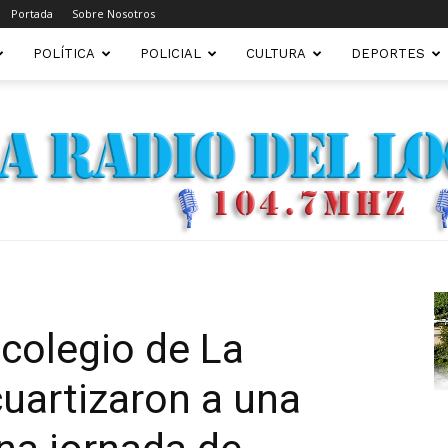
Portada
Sobre Nosotros
POLÍTICA
POLICIAL
CULTURA
DEPORTES
FM22.COM.AR
colegio de La
uartizaron a una