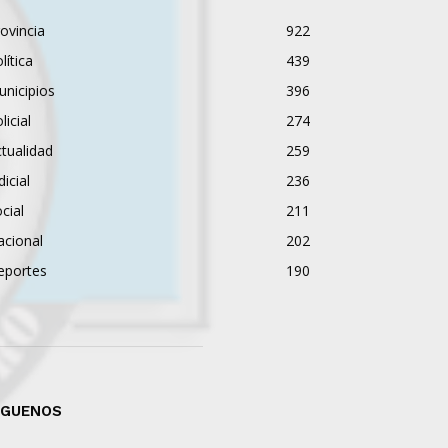
ovincia
922
lítica
439
nicipios
396
licial
274
tualidad
259
dicial
236
cial
211
acional
202
eportes
190
ÍGUENOS