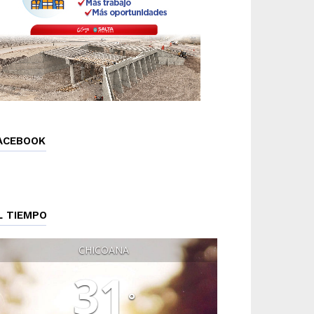
ACEBOOK
L TIEMPO
CHICOANA
31
°