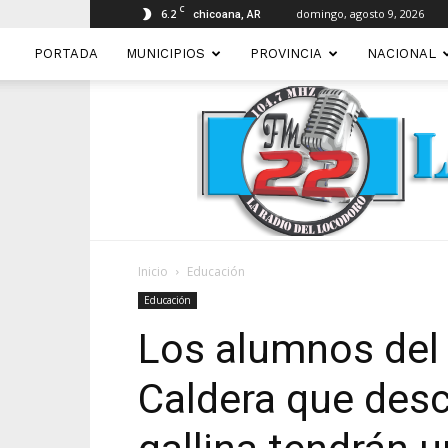
C
6.2
domingo, agosto 9, 2026
chicoana, AR
PORTADA
MUNICIPIOS
PROVINCIA
NACIONAL
Inicio
Educación
Educación
Los alumnos del 
Caldera que desc