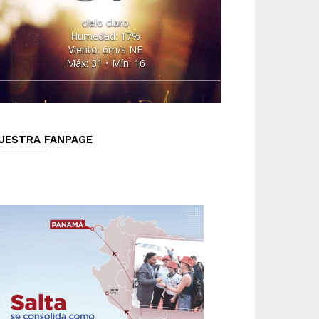
cielo claro
Humedad: 17%
Viento: 6m/s NE
Máx: 31 • Mín: 16
UESTRA FANPAGE