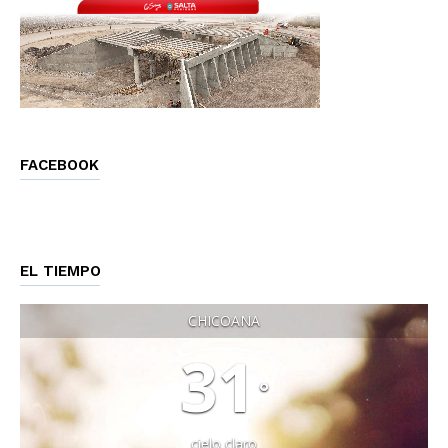
FACEBOOK
EL TIEMPO
CHICOANA
31
°
cielo claro