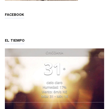
FACEBOOK
EL TIEMPO
CHICOANA
31
°
cielo claro
Humedad: 17%
Viento: 6m/s NE
Máx: 31 • Mín: 16