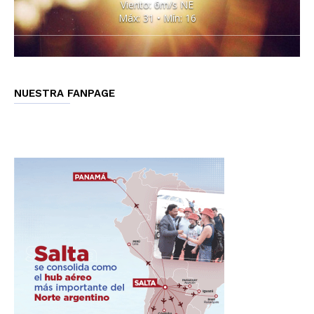
Viento: 6m/s NE
Máx: 31 • Mín: 16
NUESTRA FANPAGE