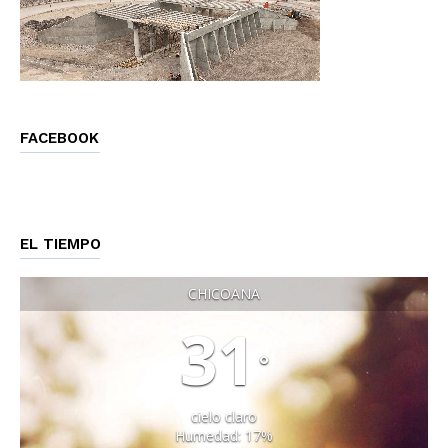
FACEBOOK
EL TIEMPO
CHICOANA
31
°
cielo claro
Humedad: 17%