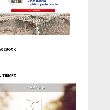
ACEBOOK
L TIEMPO
CHICOANA
31
°