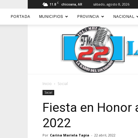
C
11.8
sábado, agosto 8, 2026
chicoana, AR
PORTADA
MUNICIPIOS
PROVINCIA
NACIONAL
Inicio
Social
Social
Fiesta en Honor 
2022
Por
Carina Mariela Tapia
-
22 abril, 2022