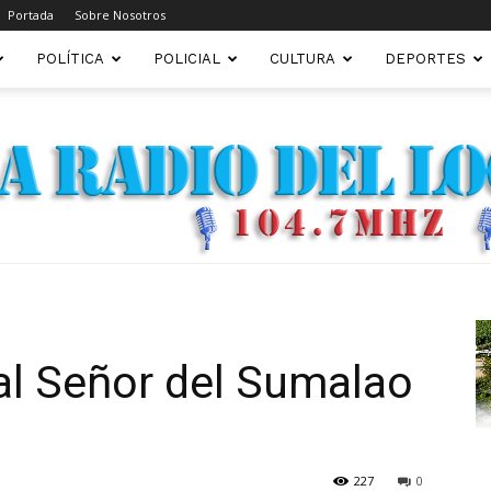
Portada
Sobre Nosotros
POLÍTICA
POLICIAL
CULTURA
DEPORTES
FM22.COM.AR
al Señor del Sumalao
227
0