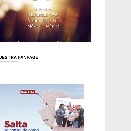
cielo claro
Humedad: 17%
Viento: 6m/s NE
Máx: 31 • Mín: 16
UESTRA FANPAGE