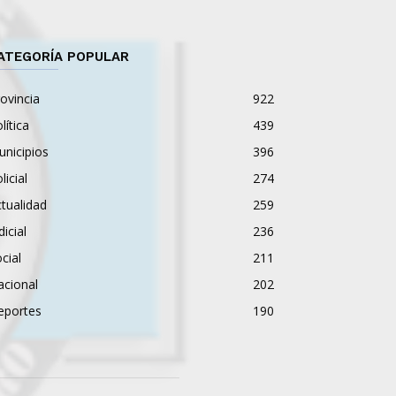
ATEGORÍA POPULAR
ovincia
922
lítica
439
nicipios
396
licial
274
tualidad
259
dicial
236
cial
211
acional
202
eportes
190