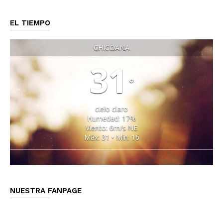
EL TIEMPO
CHICOANA
31
°
cielo claro
Humedad: 17%
Viento: 6m/s NE
Máx: 31 • Mín: 16
NUESTRA FANPAGE