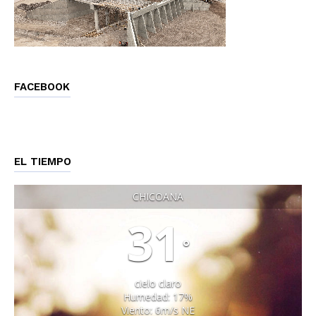
FACEBOOK
EL TIEMPO
CHICOANA
31
°
cielo claro
Humedad: 17%
Viento: 6m/s NE