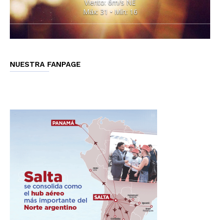
Viento: 6m/s NE
Máx: 31 • Mín: 16
NUESTRA FANPAGE