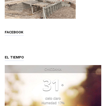
FACEBOOK
EL TIEMPO
CHICOANA
31
°
cielo claro
Humedad: 17%