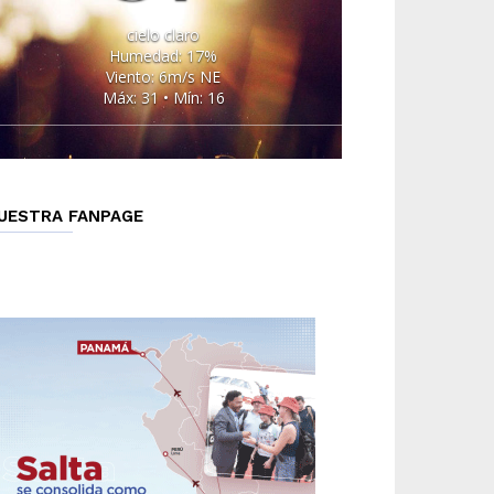
cielo claro
Humedad: 17%
Viento: 6m/s NE
Máx: 31 • Mín: 16
UESTRA FANPAGE