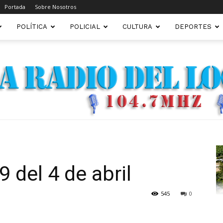
Portada
Sobre Nosotros
POLÍTICA
POLICIAL
CULTURA
DEPORTES
FM22.COM.AR
 del 4 de abril
545
0