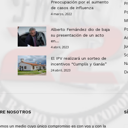
Preocupación por el aumento
Pr
de casos de influenza
Po
4 marzo, 2022
Mu
Po
Alberto Fernández dio de baja
su presentación de un acto
Ac
en...
Ju
4 abril, 2023
So
El IPV realizará un sorteo de
N
incentivos “Cumplís y Ganás”
24 abril, 2023
D
RE NOSOTROS
S
mos un medio cuyo único compromiso es con vos y con la