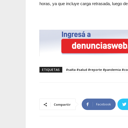
horas, ya que incluye carga retrasada, luego de 
ETIQUETAS
#salta #salud #reporte #pandemia #co
Facebook
Compartir