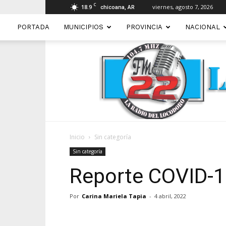
C
18.9
viernes, agosto 7, 2026
chicoana, AR
PORTADA
MUNICIPIOS
PROVINCIA
NACIONAL
Inicio
Sin categoría
Sin categoría
Reporte COVID-19
Por
Carina Mariela Tapia
-
4 abril, 2022