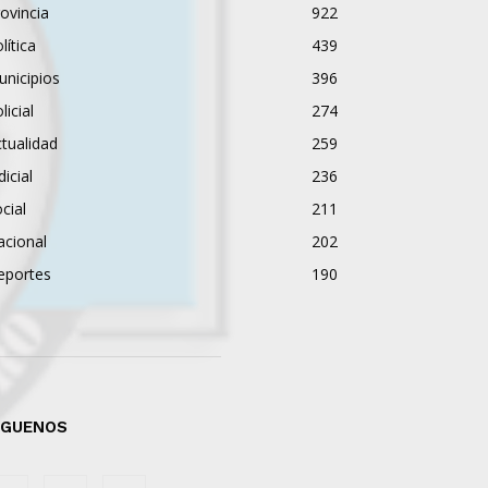
ovincia
922
lítica
439
nicipios
396
licial
274
tualidad
259
dicial
236
cial
211
acional
202
eportes
190
ÍGUENOS