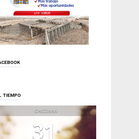
ACEBOOK
L TIEMPO
CHICOANA
31
°