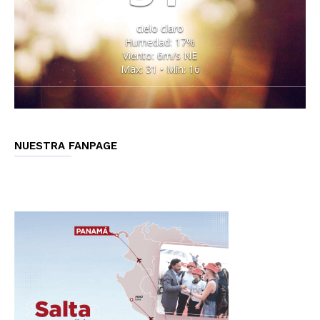
cielo claro
Humedad: 17%
Viento: 6m/s NE
Máx: 31 • Mín: 16
NUESTRA FANPAGE