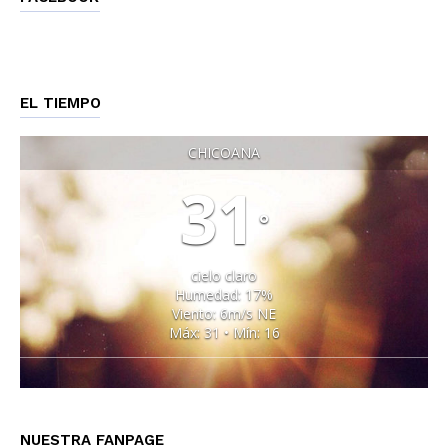
EL TIEMPO
CHICOANA
31
°
cielo claro
Humedad: 17%
Viento: 6m/s NE
Máx: 31 • Mín: 16
NUESTRA FANPAGE