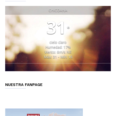
CHICOANA
31
°
cielo claro
Humedad: 17%
Viento: 6m/s NE
Máx: 31 • Mín: 16
NUESTRA FANPAGE