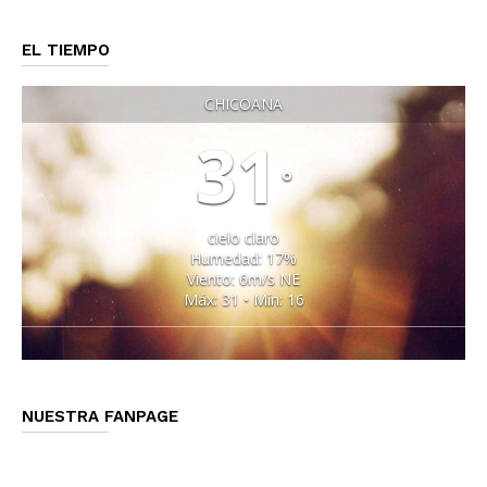
EL TIEMPO
CHICOANA
31
°
cielo claro
Humedad: 17%
Viento: 6m/s NE
Máx: 31 • Mín: 16
NUESTRA FANPAGE