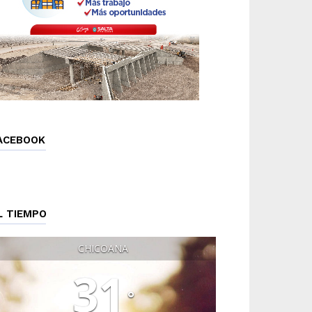
ACEBOOK
L TIEMPO
CHICOANA
31
°