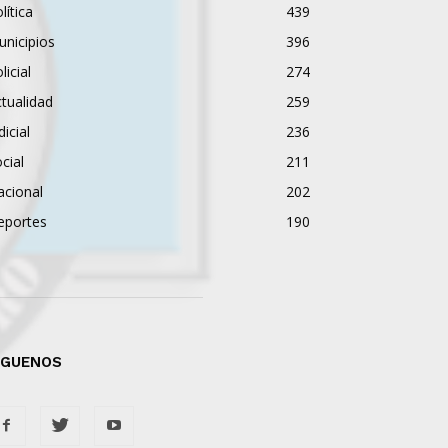
lítica
439
nicipios
396
licial
274
tualidad
259
dicial
236
cial
211
acional
202
eportes
190
ÍGUENOS