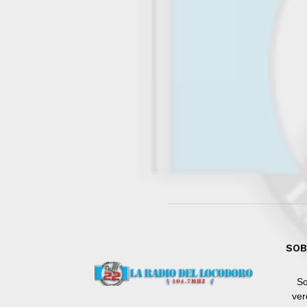
SOB
So
ver