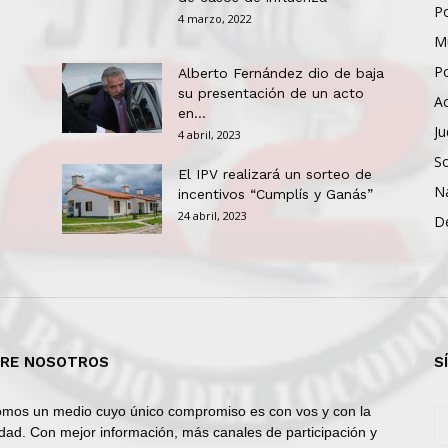
Po
4 marzo, 2022
Mu
Po
Alberto Fernández dio de baja
su presentación de un acto
Ac
en...
Ju
4 abril, 2023
So
El IPV realizará un sorteo de
N
incentivos “Cumplís y Ganás”
24 abril, 2023
D
RE NOSOTROS
S
mos un medio cuyo único compromiso es con vos y con la
dad. Con mejor información, más canales de participación y