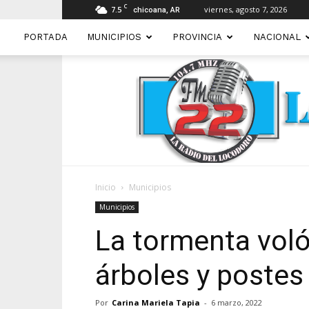
C
7.5
viernes, agosto 7, 2026
chicoana, AR
PORTADA
MUNICIPIOS
PROVINCIA
NACIONAL
Inicio
Municipios
Municipios
La tormenta voló
árboles y postes
Por
Carina Mariela Tapia
-
6 marzo, 2022