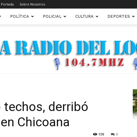
Portada
Sobre Nosotros
POLÍTICA
POLICIAL
CULTURA
DEPORTES
FM22.COM.AR
 techos, derribó
 en Chicoana
938
0