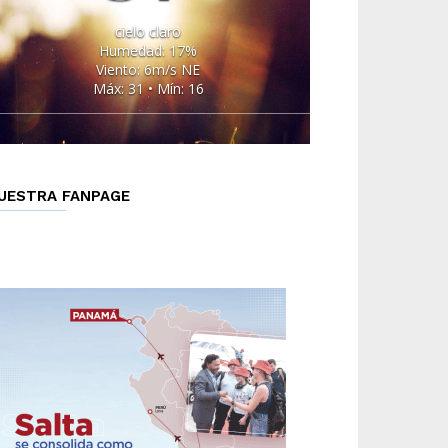
cielo claro
Humedad: 17%
Viento: 6m/s NE
Máx: 31 • Mín: 16
UESTRA FANPAGE