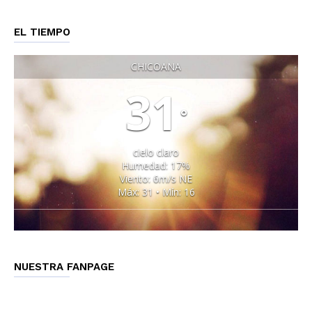
EL TIEMPO
CHICOANA
31
°
cielo claro
Humedad: 17%
Viento: 6m/s NE
Máx: 31 • Mín: 16
NUESTRA FANPAGE