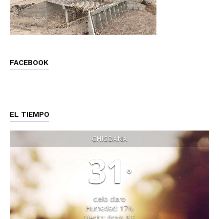
FACEBOOK
EL TIEMPO
CHICOANA
31
°
cielo claro
Humedad: 17%
Viento: 6m/s NE