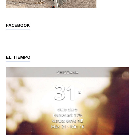
FACEBOOK
EL TIEMPO
CHICOANA
31
°
cielo claro
Humedad: 17%
Viento: 6m/s NE
Máx: 31 • Mín: 16