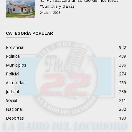
El IPV realizará un sorteo de incentivos
“Cumplís y Ganás”
24 abril, 2023
CATEGORÍA POPULAR
Provincia
922
Política
439
Municipios
396
Policial
274
Actualidad
259
Judicial
236
Social
211
Nacional
202
Deportes
190