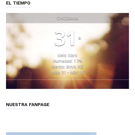
EL TIEMPO
CHICOANA
31
°
cielo claro
Humedad: 17%
Viento: 6m/s NE
Máx: 31 • Mín: 16
NUESTRA FANPAGE