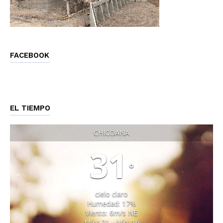
FACEBOOK
EL TIEMPO
CHICOANA
31
°
cielo claro
Humedad: 17%
Viento: 6m/s NE
Máx: 31 • Mín: 16