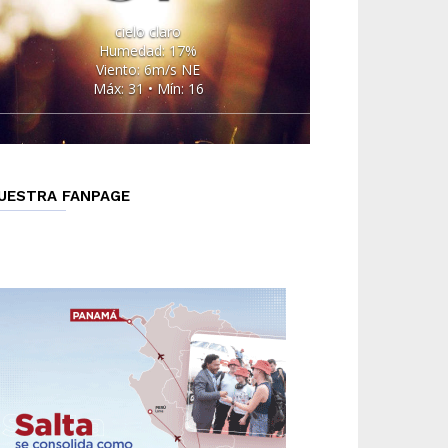
cielo claro
Humedad: 17%
Viento: 6m/s NE
Máx: 31 • Mín: 16
UESTRA FANPAGE