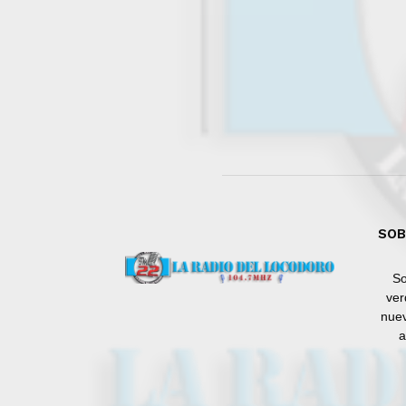
SOB
So
ver
nuev
a