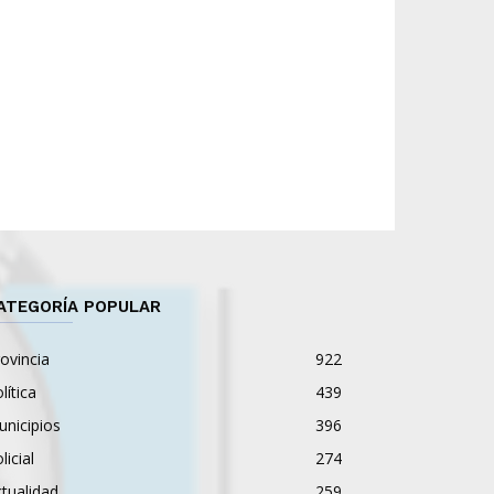
ATEGORÍA POPULAR
ovincia
922
lítica
439
nicipios
396
licial
274
tualidad
259