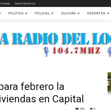
Portada
Sobre Nosotros
POLÍTICA
POLICIAL
CULTURA
DEPORTES
FM22.COM.AR
para febrero la
iviendas en Capital
353
0