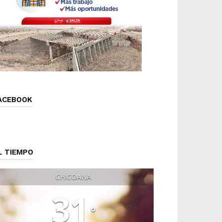
ACEBOOK
L TIEMPO
CHICOANA
31
°