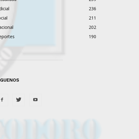
dicial
236
cial
211
acional
202
eportes
190
ÍGUENOS