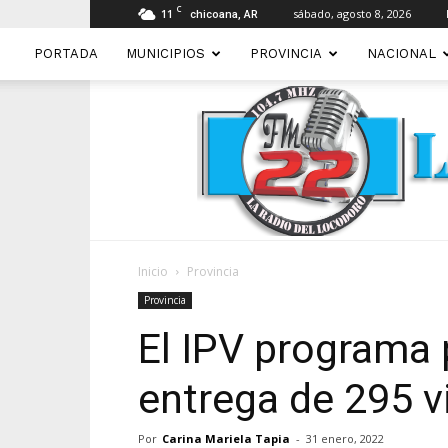
C
11
sábado, agosto 8, 2026
chicoana, AR
PORTADA
MUNICIPIOS
PROVINCIA
NACIONAL
Inicio
Provincia
Provincia
El IPV programa 
entrega de 295 v
Por
Carina Mariela Tapia
-
31 enero, 2022