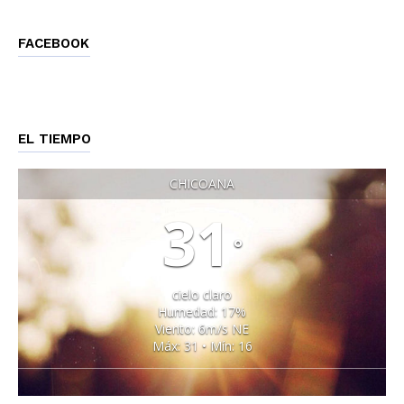
FACEBOOK
EL TIEMPO
CHICOANA
31
°
cielo claro
Humedad: 17%
Viento: 6m/s NE
Máx: 31 • Mín: 16