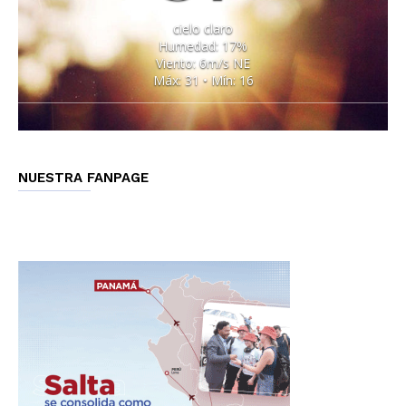
cielo claro
Humedad: 17%
Viento: 6m/s NE
Máx: 31 • Mín: 16
NUESTRA FANPAGE