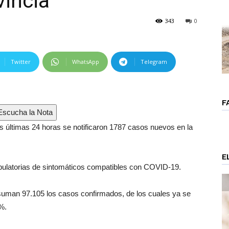
vincia
343
0
Twitter
WhatsApp
Telegram
F
scucha la Nota
as últimas 24 horas se notificaron 1787 casos nuevos en la
E
bulatorias de sintomáticos compatibles con COVID-19.
a suman 97.105 los casos confirmados, de los cuales ya se
%.