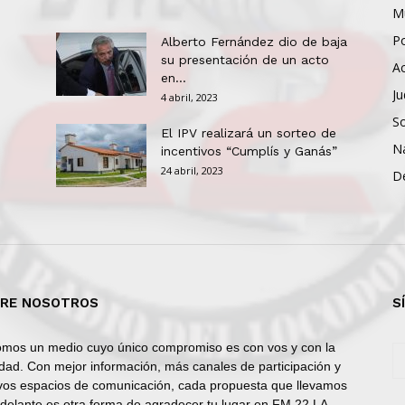
Mu
Po
Alberto Fernández dio de baja
su presentación de un acto
Ac
en...
Ju
4 abril, 2023
So
El IPV realizará un sorteo de
N
incentivos “Cumplís y Ganás”
24 abril, 2023
D
RE NOSOTROS
S
mos un medio cuyo único compromiso es con vos y con la
dad. Con mejor información, más canales de participación y
os espacios de comunicación, cada propuesta que llevamos
delante es otra forma de agradecer tu lugar en FM 22 LA