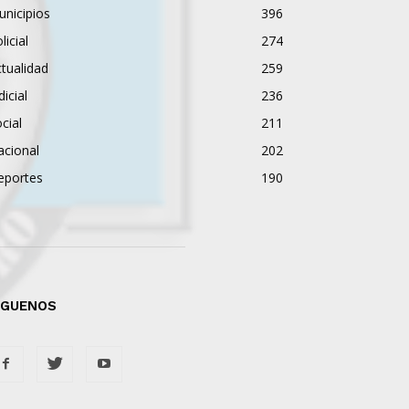
nicipios
396
licial
274
tualidad
259
dicial
236
cial
211
acional
202
eportes
190
ÍGUENOS