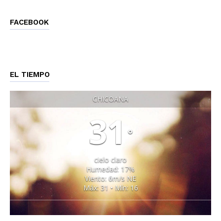
FACEBOOK
EL TIEMPO
CHICOANA
31
°
cielo claro
Humedad: 17%
Viento: 6m/s NE
Máx: 31 • Mín: 16