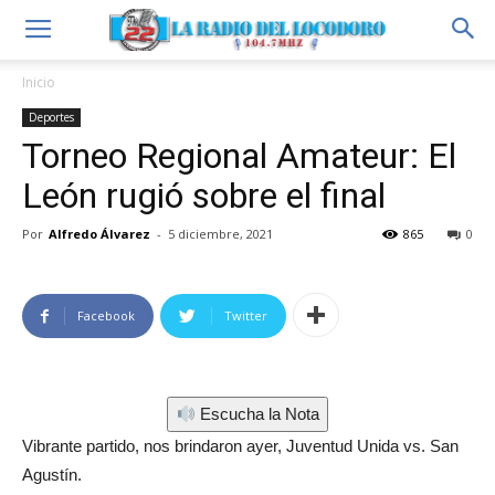
Inicio
Deportes
Torneo Regional Amateur: El
León rugió sobre el final
Por
Alfredo Álvarez
-
5 diciembre, 2021
865
0
Facebook
Twitter
Escucha la Nota
Vibrante partido, nos brindaron ayer, Juventud Unida vs. San
Agustín.