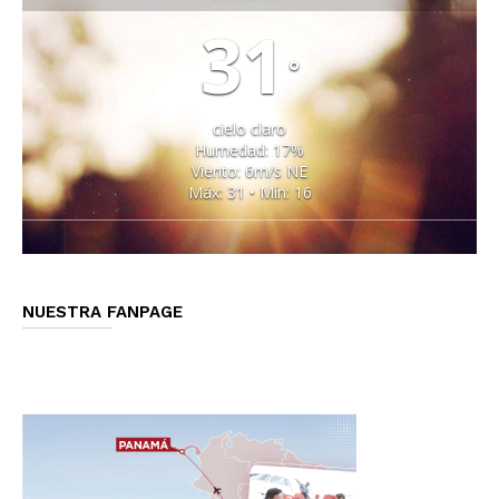
31
°
cielo claro
Humedad: 17%
Viento: 6m/s NE
Máx: 31 • Mín: 16
NUESTRA FANPAGE