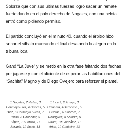
Solorza que con sus últimas fuerzas logró sacar un remate
fuerte dando en el palo derecho de Nogales, con una pelota
entró como pidiendo permiso.
El partido concluyó en el minuto 49, cuando el árbitro hizo
sonar el silbato marcando el final desatando la alegría en la
tribuna loca.
Ganó “La Juve” y se metió en la otra fase faltando dos fechas
por jugarse y con el aliciente de esperar las habilitaciones del
“Sachita” Magno y de Diego Ovejero para reforzar el plantel.
1 Nogales, 2 Pistan, 3
1 Incerti, 2 Arroyo, 3
Corimayo Luis, 4 Osores, 5
Umacata, 4Gerónimo , 5
Diaz, 6 Corimayo Lucas, 7
Guotas , 6 Cabrera, 7
Risso, 8 Chocobar, 9
Rodriguez, 8 Solorza, 9
López, 10 Portela, 11
Caliva, 10 González, 11
Serapio, 12 Soule, 13
Arias, 12 Casimiro, 13