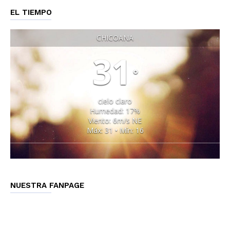
EL TIEMPO
CHICOANA
31
°
cielo claro
Humedad: 17%
Viento: 6m/s NE
Máx: 31 • Mín: 16
NUESTRA FANPAGE