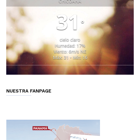
CHICOANA
31
°
cielo claro
Humedad: 17%
Viento: 6m/s NE
Máx: 31 • Mín: 16
NUESTRA FANPAGE