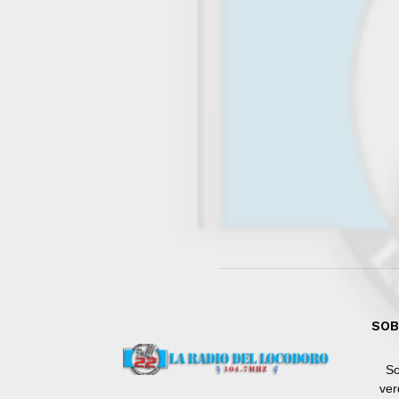
SOB
So
ver