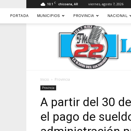
C
10.1
viernes, agosto 7, 2026
chicoana, AR
PORTADA
MUNICIPIOS
PROVINCIA
NACIONAL
Inicio
Provincia
Provincia
A partir del 30 d
el pago de sueld