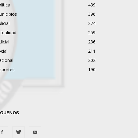
lítica
439
nicipios
396
licial
274
tualidad
259
dicial
236
cial
211
acional
202
eportes
190
ÍGUENOS