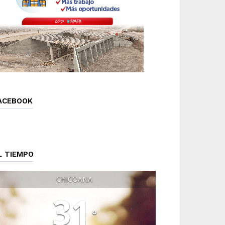
ACEBOOK
L TIEMPO
CHICOANA
31
°