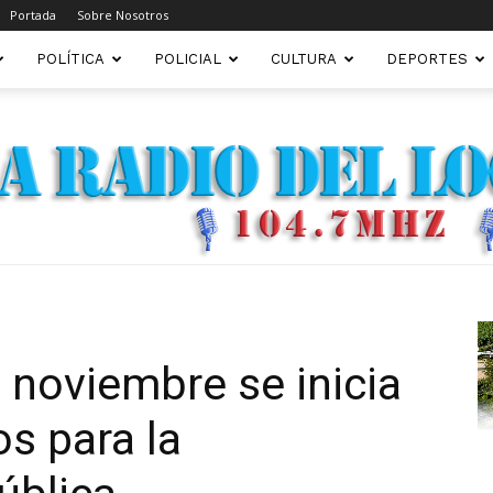
Portada
Sobre Nosotros
POLÍTICA
POLICIAL
CULTURA
DEPORTES
FM22.COM.AR
e noviembre se inicia
os para la