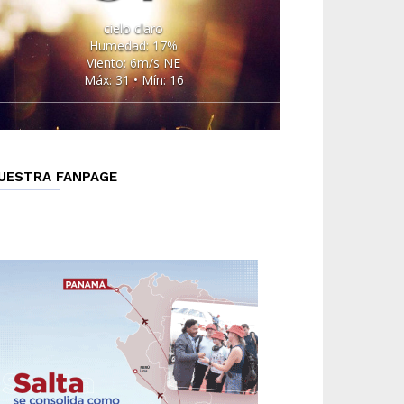
cielo claro
Humedad: 17%
Viento: 6m/s NE
Máx: 31 • Mín: 16
UESTRA FANPAGE