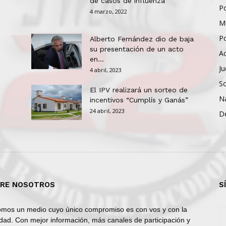
de casos de influenza
Po
4 marzo, 2022
Mu
Po
Alberto Fernández dio de baja
su presentación de un acto
Ac
en...
Ju
4 abril, 2023
So
El IPV realizará un sorteo de
N
incentivos “Cumplís y Ganás”
24 abril, 2023
D
RE NOSOTROS
S
mos un medio cuyo único compromiso es con vos y con la
dad. Con mejor información, más canales de participación y