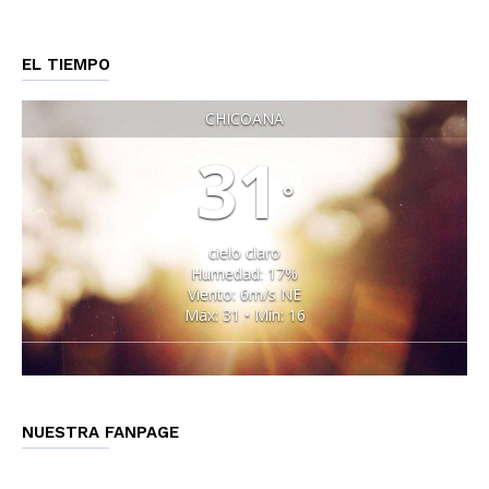
EL TIEMPO
CHICOANA
31
°
cielo claro
Humedad: 17%
Viento: 6m/s NE
Máx: 31 • Mín: 16
NUESTRA FANPAGE