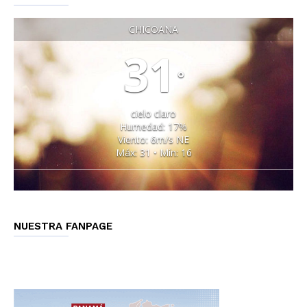
CHICOANA
31
°
cielo claro
Humedad: 17%
Viento: 6m/s NE
Máx: 31 • Mín: 16
NUESTRA FANPAGE