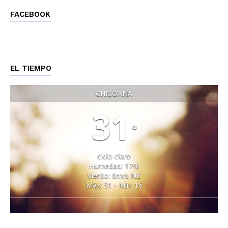
FACEBOOK
EL TIEMPO
CHICOANA
31
°
cielo claro
Humedad: 17%
Viento: 6m/s NE
Máx: 31 • Mín: 16