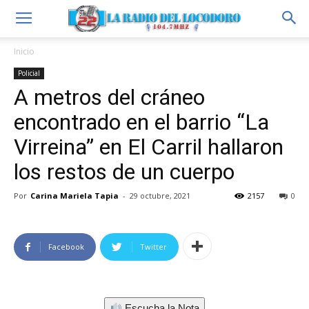
Inicio
Policial
A metros del cráneo
encontrado en el barrio “La
Virreina” en El Carril hallaron
los restos de un cuerpo
Por
Carina Mariela Tapia
-
29 octubre, 2021
2157
0
Facebook
Twitter
Escucha la Nota