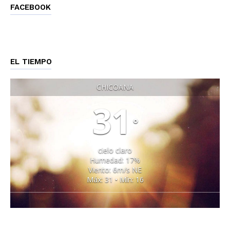
FACEBOOK
EL TIEMPO
CHICOANA
31
°
cielo claro
Humedad: 17%
Viento: 6m/s NE
Máx: 31 • Mín: 16