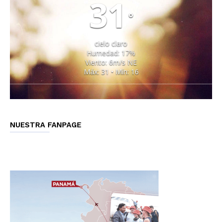
31
°
cielo claro
Humedad: 17%
Viento: 6m/s NE
Máx: 31 • Mín: 16
NUESTRA FANPAGE