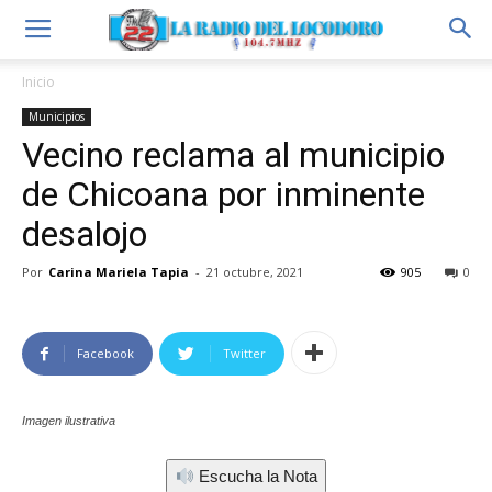
Inicio
Municipios
Vecino reclama al municipio
de Chicoana por inminente
desalojo
Por
Carina Mariela Tapia
-
21 octubre, 2021
905
0
Facebook
Twitter
Imagen ilustrativa
Escucha la Nota