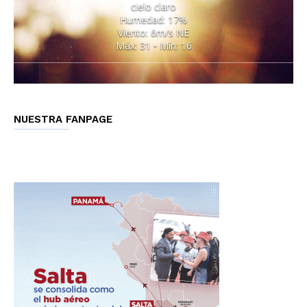
cielo claro
Humedad: 17%
Viento: 6m/s NE
Máx: 31 • Mín: 16
NUESTRA FANPAGE