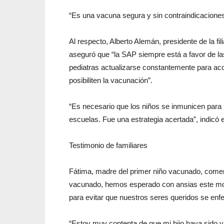
“Es una vacuna segura y sin contraindicaciones, a
Al respecto, Alberto Alemán, presidente de la fil
aseguró que “la SAP siempre está a favor de la
pediatras actualizarse constantemente para aco
posibiliten la vacunación”.
“Es necesario que los niños se inmunicen para 
escuelas. Fue una estrategia acertada”, indicó e
Testimonio de familiares
Fátima, madre del primer niño vacunado, coment
vacunado, hemos esperado con ansias este mo
para evitar que nuestros seres queridos se en
“Estoy muy contenta de que mi hijo haya sido 