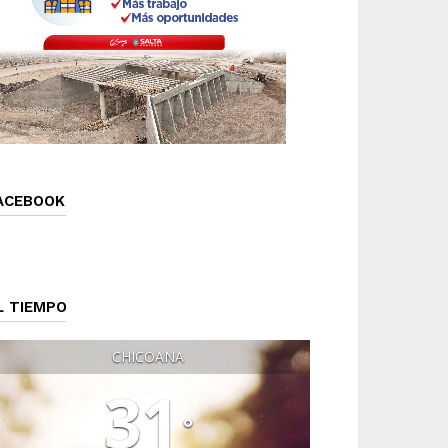
ACEBOOK
L TIEMPO
CHICOANA
31
°