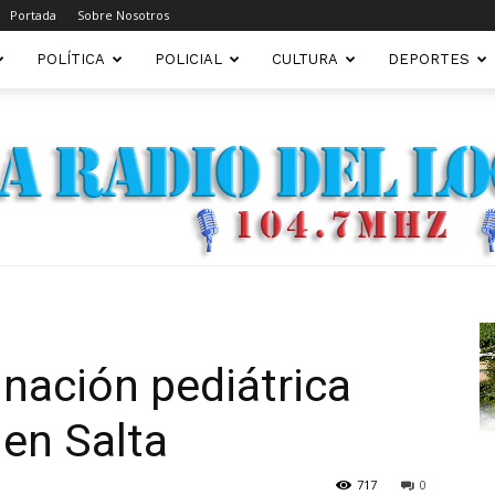
Portada
Sobre Nosotros
POLÍTICA
POLICIAL
CULTURA
DEPORTES
FM22.COM.AR
nación pediátrica
en Salta
717
0