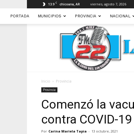
C
13.9
viernes, agosto 7, 2026
chicoana, AR
PORTADA
MUNICIPIOS
PROVINCIA
NACIONAL
Inicio
Provincia
Provincia
Comenzó la vacu
contra COVID-19 
Por
Carina Mariela Tapia
-
13 octubre, 2021