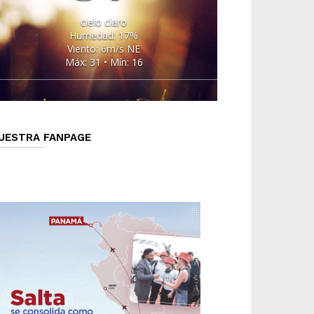
cielo claro
Humedad: 17%
Viento: 6m/s NE
Máx: 31 • Mín: 16
UESTRA FANPAGE