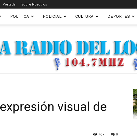
Portada
Sobre Nosotros
POLÍTICA
POLICIAL
CULTURA
DEPORTES
FM22.COM.AR
, expresión visual de
407
0