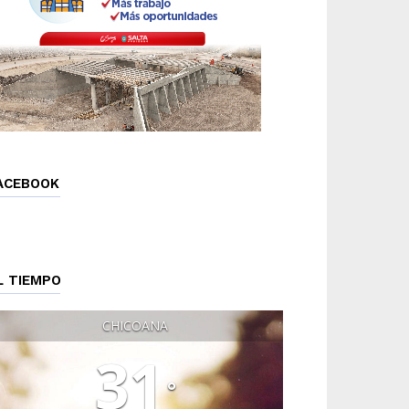
ACEBOOK
L TIEMPO
CHICOANA
31
°