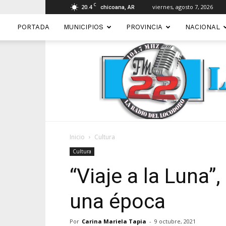
C
20.4
viernes, agosto 7, 2026
chicoana, AR
PORTADA
MUNICIPIOS
PROVINCIA
NACIONAL
Inicio
Cultura
Cultura
“Viaje a la Luna”
una época
Por
Carina Mariela Tapia
-
9 octubre, 2021