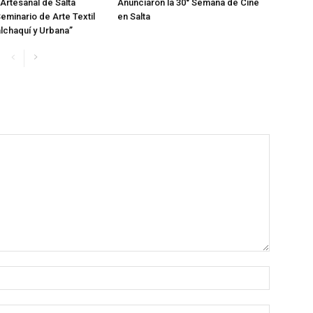
Artesanal de Salta
Anunciaron la 30° Semana de Cine
Seminario de Arte Textil
en Salta
lchaquí y Urbana”