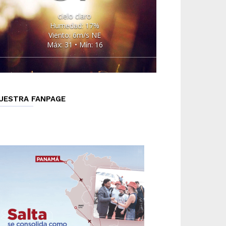
cielo claro
Humedad: 17%
Viento: 6m/s NE
Máx: 31 • Mín: 16
UESTRA FANPAGE