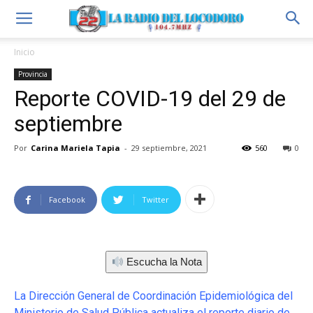
Inicio
Provincia
Reporte COVID-19 del 29 de
septiembre
Por
Carina Mariela Tapia
-
29 septiembre, 2021
560
0
Facebook
Twitter
Escucha la Nota
La Dirección General de Coordinación Epidemiológica del
Ministerio de Salud Pública actualiza el reporte diario de