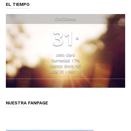
EL TIEMPO
CHICOANA
31
°
cielo claro
Humedad: 17%
Viento: 6m/s NE
Máx: 31 • Mín: 16
NUESTRA FANPAGE