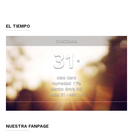
EL TIEMPO
CHICOANA
31
°
cielo claro
Humedad: 17%
Viento: 6m/s NE
Máx: 31 • Mín: 16
NUESTRA FANPAGE