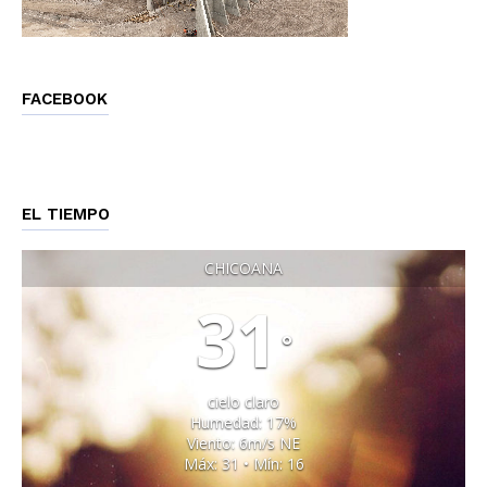
FACEBOOK
EL TIEMPO
CHICOANA
31
°
cielo claro
Humedad: 17%
Viento: 6m/s NE
Máx: 31 • Mín: 16