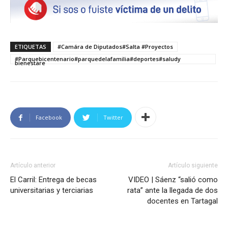
ETIQUETAS
#Camára de Diputados#Salta #Proyectos
#Parquebicentenario#parquedelafamilia#deportes#saludy
bienestare
Facebook
Twitter
Artículo anterior
Artículo siguiente
El Carril: Entrega de becas
VIDEO | Sáenz “salió como
universitarias y terciarias
rata” ante la llegada de dos
docentes en Tartagal