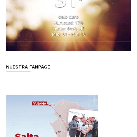
°
cielo claro
Humedad: 17%
Viento: 6m/s NE
Máx: 31 • Mín: 16
NUESTRA FANPAGE