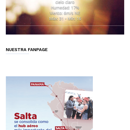
cielo claro
Humedad: 17%
Viento: 6m/s NE
Máx: 31 • Mín: 16
NUESTRA FANPAGE