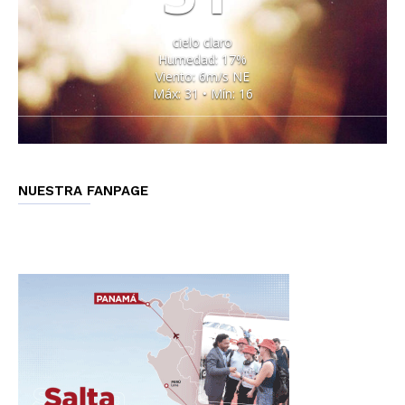
cielo claro
Humedad: 17%
Viento: 6m/s NE
Máx: 31 • Mín: 16
NUESTRA FANPAGE