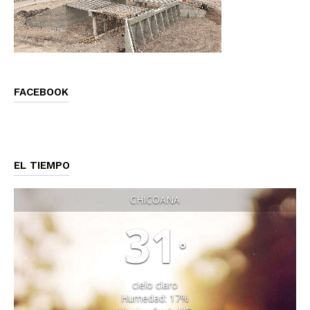
FACEBOOK
EL TIEMPO
CHICOANA
31
°
cielo claro
Humedad: 17%