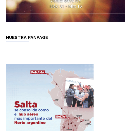
Viento: 6m/s NE
Máx: 31 • Mín: 16
NUESTRA FANPAGE