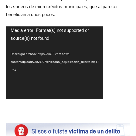
los sorteos de microcréditos municipales, que al parecer
benefician a unos pocos.
Reproductor
Media error: Format(s) not supported or
de
source(s) not found
video
Descargar archivo: https://fm22.com.ar/wp-
content/uploads/2021/07/chicoana_adjudicacion_directa.mp4?
_=1